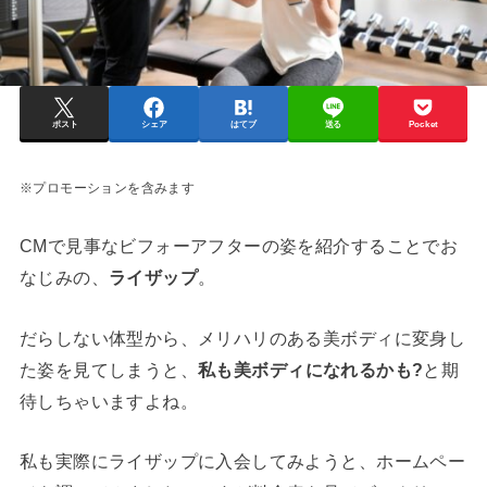
ポスト
シェア
はてブ
送る
Pocket
※プロモーションを含みます
CMで見事なビフォーアフターの姿を紹介することでお
なじみの、
ライザップ
。
だらしない体型から、メリハリのある美ボディに変身し
た姿を見てしまうと、
私も美ボディになれるかも?
と期
待しちゃいますよね。
私も実際にライザップに入会してみようと、ホームペー