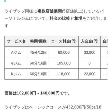
ライザップ同様に
複数店舗展開
(5店舗以上)しているパ
ーソナルジムについて、
料金の比較と相場
をご紹介しま
す
サービス名
時間/回数
コース料金(円)
入会金(円)
合計金
Aジム
45分/12回
69,000
33,000
10
eジム
60分/16回
105,600
0
10
Kジム
60分/16回
118,800
22,000
14
価格は102,000円～140,800円です。
ライザップはベーシックコースが432,800円(50分/16