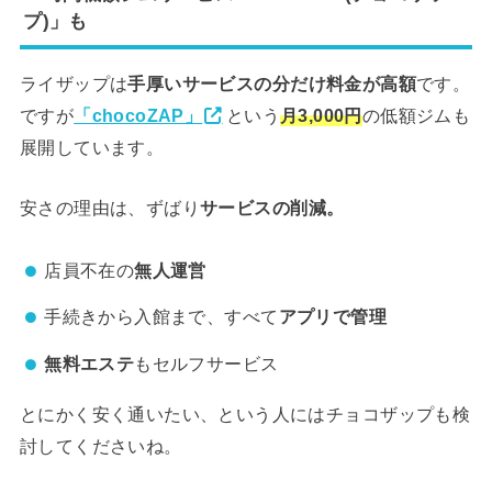
プ)」も
ライザップは
手厚いサービスの分だけ料金が高額
です。
ですが
「chocoZAP」
という
月3,000円
の低額ジムも
展開しています。
安さの理由は、ずばり
サービスの削減。
店員不在の
無人運営
手続きから入館まで、すべて
アプリで管理
無料エステ
もセルフサービス
とにかく安く通いたい、という人にはチョコザップも検
討してくださいね。